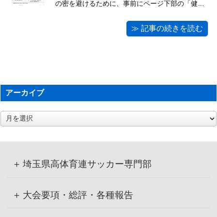
の密を避けるために、事前にページ下部の「健康
チェックシート」をダウンロードしていただき、
必要事項（ご家庭での検温をお願いします）を記
≫ 記事の続きを読む
入してください。当日お持ちいただいた際、受付
時に名刺とともにご提出くださいますようご協力
をお願いいた ...
アーカイブ
ア
ー
カ
イ
ブ
埼玉県高体育連サッカー専門部
大会要項・総評・各種報告