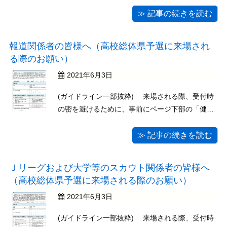
西武台 １－０ 明秀日立（茨城県） 決勝
2021.6/7（月）西武台 ２－１ 日体大柏（千葉
≫ 記事の続きを読む
県）※西武台高校は11年ぶり３度目の優勝 Ｂグル
ープ１回戦 2021.6/5（土 ...
報道関係者の皆様へ（高校総体県予選に来場され
る際のお願い）
2021年6月3日
(ガイドライン一部抜粋) 来場される際、受付時
の密を避けるために、事前にページ下部の「健康
チェックシート」をダウンロードしていただき、
必要事項（ご家庭での検温をお願いします）を記
≫ 記事の続きを読む
入してください。当日お持ちいただいた際、受付
時に名刺とともにご提出くださいますようご協力
Ｊリーグおよび大学等のスカウト関係者の皆様へ
をお願いいた ...
（高校総体県予選に来場される際のお願い）
2021年6月3日
(ガイドライン一部抜粋) 来場される際、受付時