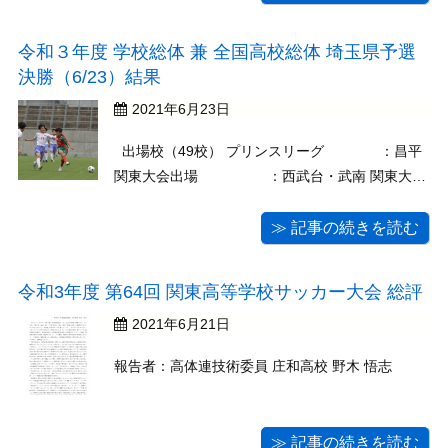
令和３年度 学校総体 兼 全国高校総体 埼玉県予選
決勝（6/23）結果
2021年6月23日
出場校（49校） プリンスリーグ ：昌平
関東大会出場 ：西武台・武南 関東大会
県予選ベスト４：正智深谷・浦和西 関東大会県予
選ベスト８：本庄東・立教新座・浦和南・浦和学
≫ 記事の続きを読む
院 埼玉県リーグ（16） ：成徳深谷・市立浦
和・埼玉平成・聖望学園 ...
令和3年度 第64回 関東高等学校サッカー大会 総評
2021年6月21日
報告者：高体連技術委員 庄和高校 野木 悟志
≫ 記事の続きを読む