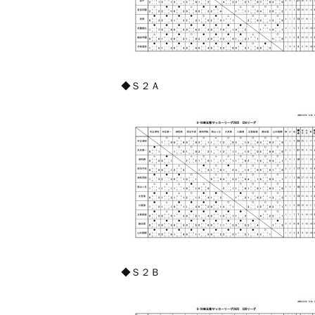
◆Ｓ２Ａ
◆Ｓ２Ｂ