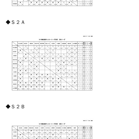
◆Ｓ２Ａ
◆Ｓ２Ｂ