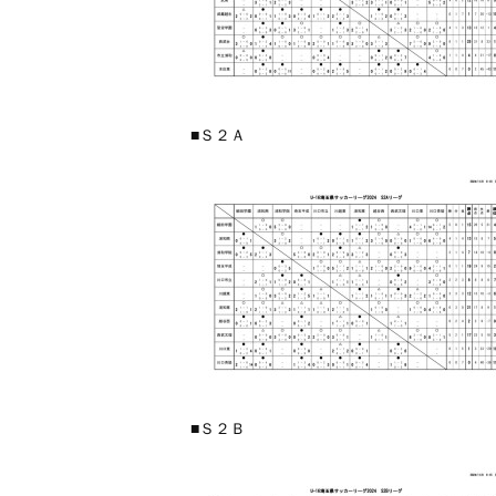
■Ｓ２Ａ
■Ｓ２Ｂ