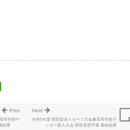
Prev
Next
兼高等学校サ
令和5年度 県民総合スポーツ大会兼高等学校サ
勝結果
ッカー新人大会 西部支部予選 最終結果