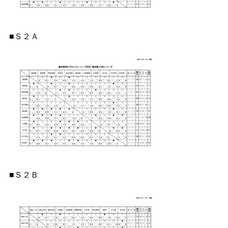
■Ｓ２Ａ
■Ｓ２Ｂ