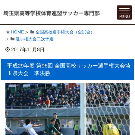
HOME
全国高校選手権大会（全試合）
選手権大会二次予選
2017年11月8日
平成29年度 第96回 全国高校サッカー選手権大会埼
玉県大会 準決勝